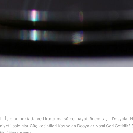
ir. İşte bu noktada veri kurtarma süreci hayati önem taşır. Dosyalar
iyetli saldırılar Güç kesintileri Kaybolan Dosyalar Nasıl Geri Getirilir? 
lir. Silinen dosya