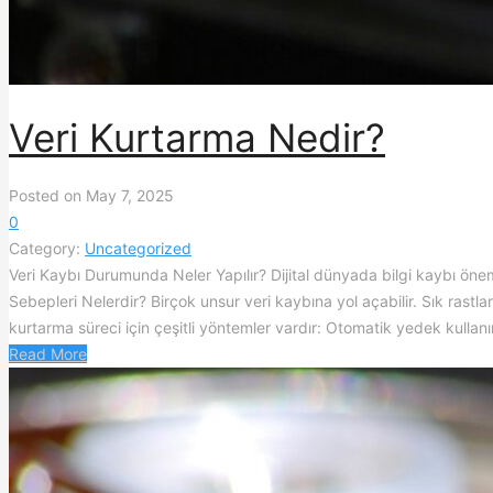
Veri Kurtarma Nedir?
Posted on May 7, 2025
0
Category:
Uncategorized
Veri Kaybı Durumunda Neler Yapılır? Dijital dünyada bilgi kaybı öneml
Sebepleri Nelerdir? Birçok unsur veri kaybına yol açabilir. Sık rastlan
kurtarma süreci için çeşitli yöntemler vardır: Otomatik yedek kullanım
Read More