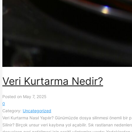
Veri Kurtarma Nedir?
Posted on May 7, 2025
0
Category:
Uncategorized
Veri Kurtarma Nasıl Yapılır? Günümüzde dosya silinmesi önemli bir p
Silinir? Birçok unsur veri kaybına yol açabilir. Sık rastlanan nedenlerde
dosyaların geri getirilmesi için çeşitli yöntemler vardır: Yedeklerden