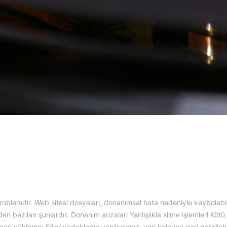
roblemdir. Web sitesi dosyaları, donanımsal hata nedeniyle kaybolabil
n bazıları şunlardır: Donanım arızaları Yanlışlıkla silme işlemleri Kötü n
 geri yükleme: Eğer yedekleme yaptıysanız, veri kolayca geri getirilebi