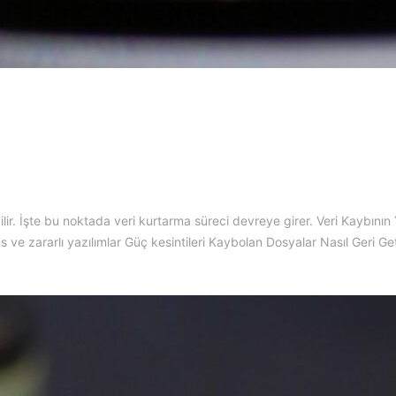
ilir. İşte bu noktada veri kurtarma süreci devreye girer. Veri Kaybının
 ve zararlı yazılımlar Güç kesintileri Kaybolan Dosyalar Nasıl Geri Getir