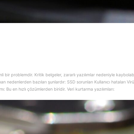
i bir problemdir. Kritik belgeler, zararlı yazılımlar nedeniyle kaybolab
an nedenlerden bazıları şunlardır: SSD sorunları Kullanıcı hataları Virüs
ı: Bu en hızlı çözümlerden biridir. Veri kurtarma yazılımları: